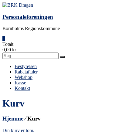
Videre
til
indhold
Personaleforeningen
Bornholms Regionskommune
0
Totalt
0,00 kr.
Bestyrelsen
Rabataftaler
Webshop
Kasse
Kontakt
Kurv
Hjemme
⁄
Kurv
Din kurv er tom.